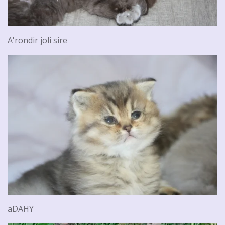
A'rondir joli sire
aDAHY